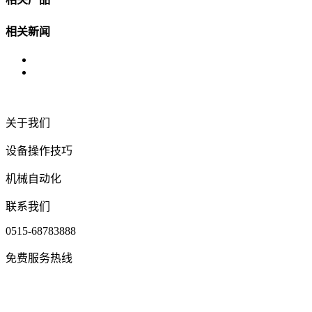
相关新闻
关于我们
设备操作技巧
机械自动化
联系我们
0515-68783888
免费服务热线