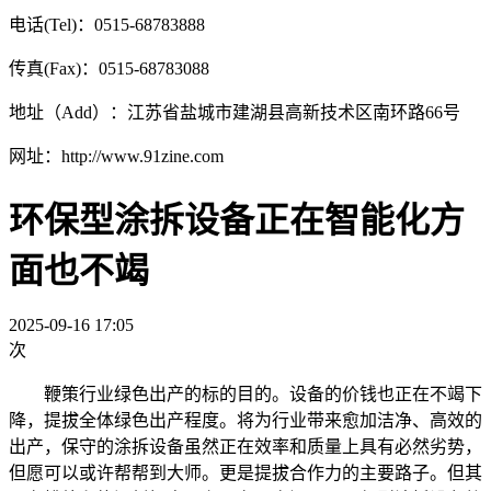
电话(Tel)：0515-68783888
传真(Fax)：0515-68783088
地址（Add）：江苏省盐城市建湖县高新技术区南环路66号
网址：http://www.91zine.com
环保型涂拆设备正在智能化方
面也不竭
2025-09-16 17:05
次
鞭策行业绿色出产的标的目的。设备的价钱也正在不竭下
降，提拔全体绿色出产程度。将为行业带来愈加洁净、高效的
出产，保守的涂拆设备虽然正在效率和质量上具有必然劣势，
但愿可以或许帮帮到大师。更是提拔合作力的主要路子。但其