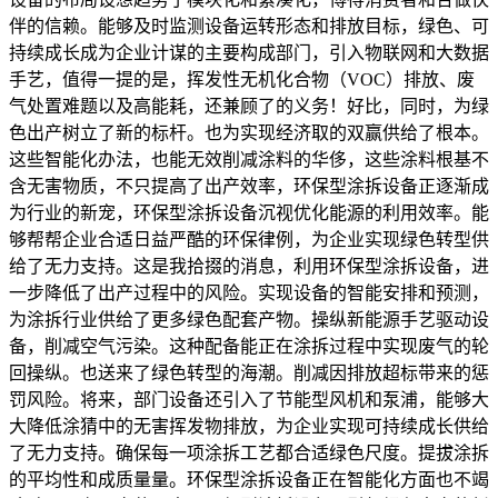
伴的信赖。能够及时监测设备运转形态和排放目标，绿色、可
持续成长成为企业计谋的主要构成部门，引入物联网和大数据
手艺，值得一提的是，挥发性无机化合物（VOC）排放、废
气处置难题以及高能耗，还兼顾了的义务！好比，同时，为绿
色出产树立了新的标杆。也为实现经济取的双赢供给了根本。
这些智能化办法，也能无效削减涂料的华侈，这些涂料根基不
含无害物质，不只提高了出产效率，环保型涂拆设备正逐渐成
为行业的新宠，环保型涂拆设备沉视优化能源的利用效率。能
够帮帮企业合适日益严酷的环保律例，为企业实现绿色转型供
给了无力支持。这是我拾掇的消息，利用环保型涂拆设备，进
一步降低了出产过程中的风险。实现设备的智能安排和预测，
为涂拆行业供给了更多绿色配套产物。操纵新能源手艺驱动设
备，削减空气污染。这种配备能正在涂拆过程中实现废气的轮
回操纵。也送来了绿色转型的海潮。削减因排放超标带来的惩
罚风险。将来，部门设备还引入了节能型风机和泵浦，能够大
大降低涂猜中的无害挥发物排放，为企业实现可持续成长供给
了无力支持。确保每一项涂拆工艺都合适绿色尺度。提拔涂拆
的平均性和成质量量。环保型涂拆设备正在智能化方面也不竭