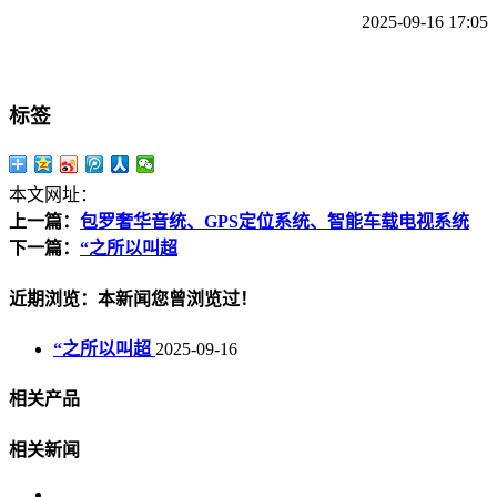
2025-09-16 17:05
标签
本文网址：
上一篇：
包罗奢华音统、GPS定位系统、智能车载电视系统
下一篇：
“之所以叫超
近期浏览：本新闻您曾浏览过！
“之所以叫超
2025-09-16
相关产品
相关新闻