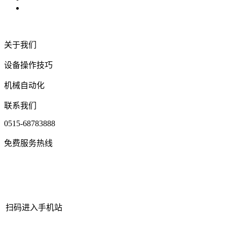
关于我们
设备操作技巧
机械自动化
联系我们
0515-68783888
免费服务热线
扫码进入手机站