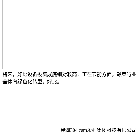
将来，好比设备投资成底细对较高，正在节能方面，鞭策行业
全体向绿色化转型。好比。
建湖304.cam永利集团科技有限公司