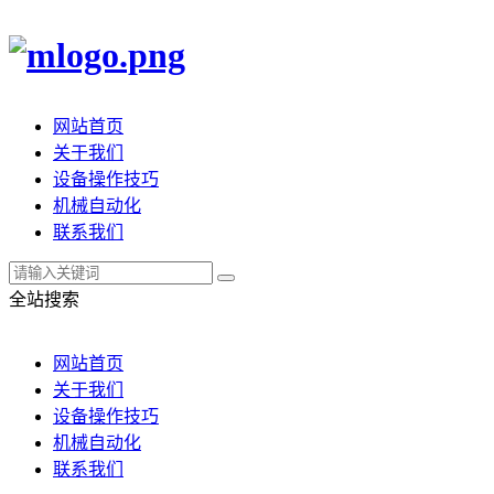
网站首页
关于我们
设备操作技巧
机械自动化
联系我们
全站搜索
网站首页
关于我们
设备操作技巧
机械自动化
联系我们