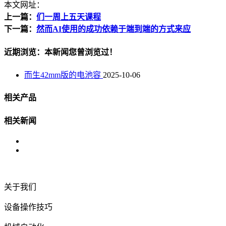
本文网址：
上一篇：
们一周上五天课程
下一篇：
然而AI使用的成功依赖于端到端的方式来应
近期浏览：本新闻您曾浏览过！
而生42mm版的电池容
2025-10-06
相关产品
相关新闻
关于我们
设备操作技巧