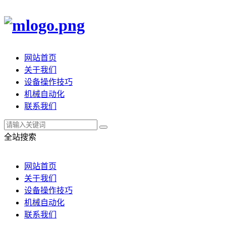
网站首页
关于我们
设备操作技巧
机械自动化
联系我们
全站搜索
网站首页
关于我们
设备操作技巧
机械自动化
联系我们