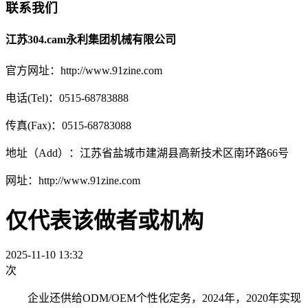
联系我们
江苏304.cam永利集团机械有限公司
官方网址：http://www.91zine.com
电话(Tel)：0515-68783888
传真(Fax)：0515-68783088
地址（Add）：江苏省盐城市建湖县高新技术区南环路66号
网址：http://www.91zine.com
仅代表该做者或机构
2025-11-10 13:32
次
企业还供给ODM/OEM个性化定务，2024年，2020年实现