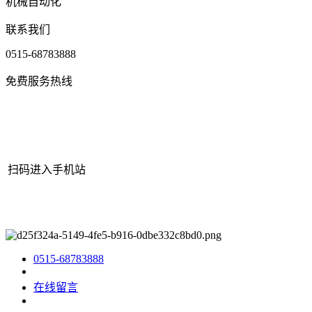
机械自动化
联系我们
0515-68783888
免费服务热线
扫码进入手机站
网站地图
|
|
XML
|
© 2022 Copyright
江苏304.cam永利集团机械有
限公司
All rights reserved.
0515-68783888
在线留言